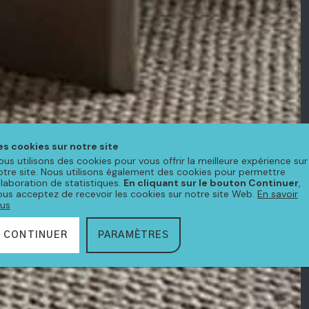
es cookies sur notre site
ous utilisons des cookies pour vous offrir la meilleure expérience sur
otre site. Nous utilisons également des cookies pour permettre
'élaboration de statistiques.
En cliquant sur le bouton Continuer
,
ous acceptez de recevoir les cookies sur notre site Web.
En savoir
lus
CONTINUER
PARAMÈTRES