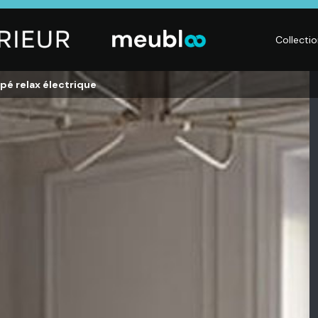
Collecti
pé relax électrique
LITERIE
DÉCO
Matelas,
Accessoires de
s,
Sommiers,
maison, Objets
Literies
déco,
électriques,
Luminaires,
Linge de maison
Déco murales