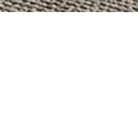
PRODUITS SIMILAIRES
Carole – Canapé
L
a