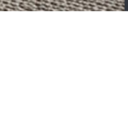
aura – Canapé relax
Bolero – Canapé
vec méridienne
électrique coulissant
places