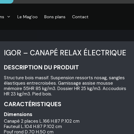
ons
Le Mag’oo
Bons plans
Contact
IGOR – CANAPÉ RELAX ÉLECTRIQUE
DESCRIPTION DU PRODUIT
Structure bois massif. Suspension ressorts nosag, sangles
élastiques entrecroisées. Garnissage assise mousse
mémoire 55HR 85 kg/m3. Dossier HR 25 kg/m3. Accoudoirs
HR 23 kg/m3. Pied bois.
CARACTÉRISTIQUES
Dimensions
Canapé 2 places L.166 H.87 P.102 cm
Fauteuil L.104 H.87 P.102 cm
Pouf rond D.70 H.50 cm