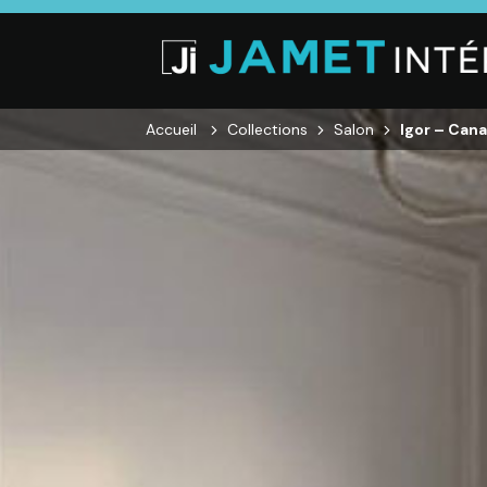
Accueil
Collections
Salon
Igor – Cana
SALON
SÉJOUR
CHAMBRE
Canapés droits,
Enfilades,
Dressings,
Salons d’angles
Tables, Chaises,
Armoires, Lit
& composables,
Meubles TV,
Chevets,
Fauteuils et
Meubles de
Commodes
canapés de
complément
relaxation,
Tables basses