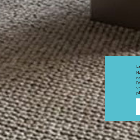
L
N
n
l
v
p