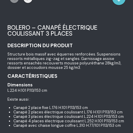
BOLERO – CANAPÉ ÉLECTRIQUE
COULISSANT 3 PLACES
DESCRIPTION DU PRODUIT
Structure bois massif avec équerres renforcées. Suspensions
ressorts métalliques zig-zag et sangles. Garnissage assise
ressorts ensachés recouverts mousse polyuréthane 28kg/m3,
dossier et accoudoirs mousse 25 kg/m3.
CARACTÉRISTIQUES
Dimensions
L.224 H.101 P.113/153 cm
Existe aussi :
Canapé 2 place fixe L.176 H.101 P.113/153 cm
Canapé 2 places électrique coulissant L.176 H.101 P.113/153 cm
Canapé 3 places électrique coulissant L.224 H.101 P.113/153 cm
Canapé 4 places électrique coulissant L.252 H.101 P.113/153 cm
Canapé avec chaise longue coffre L.310 H.77/101 P.113/153 cm