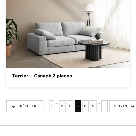
Terrier – Canapé 3 places
…
…
1
5
6
7
8
9
11
PRÉCÉDENT
SUIVANT