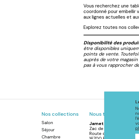
Vous recherchez une table
coordonné pour embellir vo
aux lignes actuelles et au
Explorez toutes nos coll
Disponibilité des produi
être disponibles uniquem
points de vente. Toutefo
auprès de votre magasin 
pas à vous rapprocher de
L
N
n
Nos collections
Nous trouver
l
Salon
v
Jamet Intérieur
p
Zac de Longchamps
Séjour
Route de Villefagnan
Chambre
16700 Ruffec