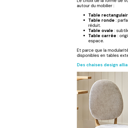
Le choix de la forme de vo
autour du mobilier :
Table rectangulai
Table ronde
: parf
réduit.
Table ovale
: subti
Table carrée
: orig
espace.
Et parce que la modularit
disponibles en tables ext
Des chaises design alli