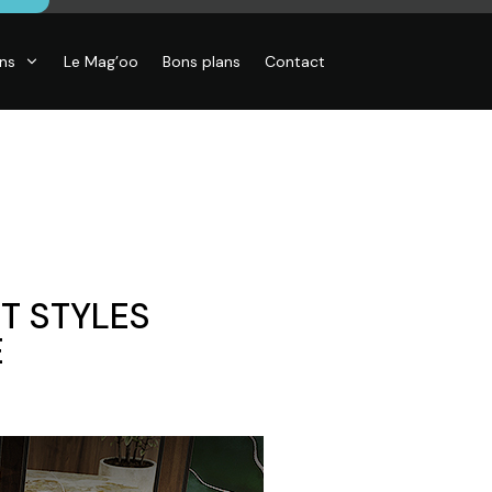
ons
Le Mag’oo
Bons plans
Contact
ET STYLES
E