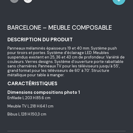
BARCELONE – MEUBLE COMPOSABLE
DESCRIPTION DU PRODUIT
Panneaux mélaminés épaisseurs 19 et 40 mm. Système push
pour tiroirs et portes. Système d’éclairage LED. Meubles
suspendus existent en 25, 36 et 43 cm de profondeur. Variété de
couleurs. Verres designs. Système d’ouverture porte rabattable
sans charnières. Panneaux TV pour les téléviseurs jusqu’à 55’,
grand format pour les téléviseurs de 60’ à 70’. Structure
métallique pour table à manger.
CARACTÉRISTIQUES
Dimensions compositions photo 1
Enfilade L.203 H.85.6 cm
Meuble TV L.218 H.64.1 cm
Bibus L.128 H.150,3 cm