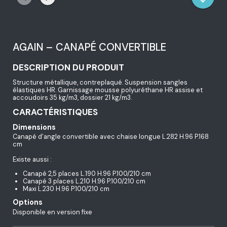
AGAIN – CANAPÉ CONVERTIBLE
DESCRIPTION DU PRODUIT
Structure métallique, contreplaqué. Suspension sangles
élastiques HR. Garnissage mousse polyuréthane HR assise et
accoudoirs 35 kg/m3, dossier 21 kg/m3.
CARACTÉRISTIQUES
Dimensions
Canapé d’angle convertible avec chaise longue L.282 H.96 P.168
cm
Existe aussi :
Canapé 2,5 places L.190 H.96 P.100/210 cm
Canapé 3 places L.210 H.96 P.100/210 cm
Maxi L.230 H.96 P.100/210 cm
Options
Disponible en version fixe